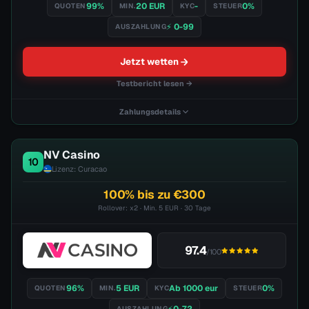
Visa
Mastercard
99%
PaySafecard
20 EUR
Jeton
Relolut
-
PSC
Bank
0%
Crypto
MiF
QUOTEN
MIN.
KYC
STEUER
Transfer
⚡ 0-99
AUSZAHLUNG
📝 Testbericht
📋 Bonusbedingungen
Jetzt wetten
Testbericht lesen →
Zahlungsdetails
Crypto-Zahlung
Live-Streams
NV Casino
10
Schnelle App
Cashout
35+ Sportarten
Lizenz: Curacao
100% bis zu €300
Methode:
Paysafecard, Visa/ Mastercard, Bank Transfer
Rollover: x2 · Min. 5 EUR · 30 Tage
Max.:
5000 EUR
Speed:
⚡ 0-99
97.4
/100
Mastercard
Visa
Bank
Paysafecard
Apple
Google
Flexpin
Crypto
transfer
Pay
Pay
96%
5 EUR
Ab 1000 eur
0%
QUOTEN
MIN.
KYC
STEUER
📝 Testbericht
📋 Bonusbedingungen
AUSZAHLUNG